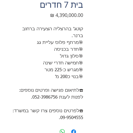
בית 7 חדרים
מחיר
קוטג׳ בהרצליה הצעירה ברחוב
ברנר.
🎯מרתף פלוס עליית גג
🎯חדר בכניסה
🎯סלון גדול
🎯חמישה חדרי שינה
🎯מגרש כ-225 מטר
🎯בנוי כ200 מ׳
☎️לתיאום פגישה ופרטים נוספים:
לפנות לענת 052-3986756.
☎️לפרטים נוספים צרו קשר במשרד:
09-9504555.