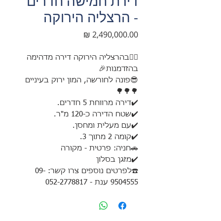
דירת חמישה חדרים
- הרצליה הירוקה
מחיר
💁‍♀️בהרצליה הירוקה דירה מדהימה
בהזדמנות🎉
😎פונה לחורשה, המון ירוק בעיניים
🌳🌳🌳
✔️דירה מרווחת 5 חדרים.
✔️שטח הדירה כ-120 מ"ר.
✔️עם מעלית ומחסן.
✔️קומה 2 מתוך 3.
🚗חניה: פרטית - מקורה
✔️מזגן בסלון
☎️לפרטים נוספים צרו קשר: 09-
9504555 ענת - 052-2778817