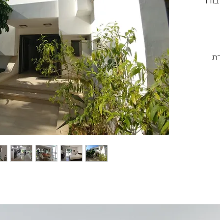
בודד
ת