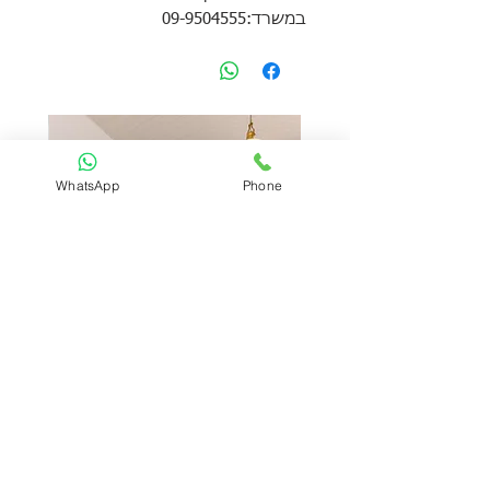
במשרד:09-9504555
WhatsApp
Phone
קוטג׳ מדהים רחב ידיים ברח׳
קוטג׳ 7 חדרים ברח׳ ברנר הרצליה
ברנר הרצליה
מחיר
מחיר