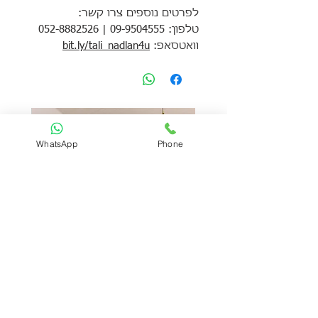
לפרטים נוספים צרו קשר:
טלפון: 09-9504555 | 052-8882526
וואטסאפ:
bit.ly/tali_nadlan4u
WhatsApp
Phone
קוטג׳ מדהים רחב ידיים ברח׳
קוטג׳ 7 חדרים ברח׳ ברנר הרצליה
ברנר הרצליה
מחיר